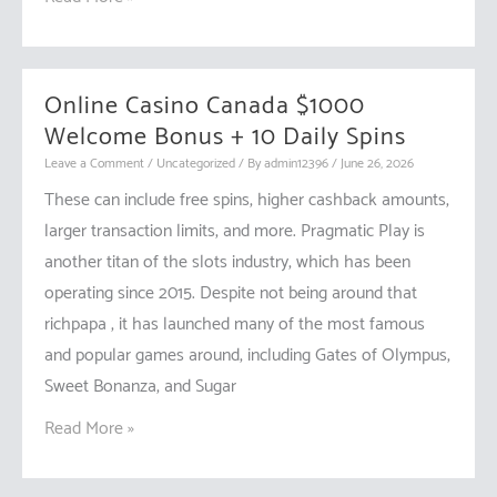
家
乐
指
Online Casino Canada $1000
南
Welcome Bonus + 10 Daily Spins
在
Leave a Comment
/
Uncategorized
/ By
admin12396
/
June 26, 2026
线
These can include free spins, higher cashback amounts,
百
larger transaction limits, and more. Pragmatic Play is
家
another titan of the slots industry, which has been
乐
operating since 2015. Despite not being around that
技
richpapa , it has launched many of the most famous
巧
and popular games around, including Gates of Olympus,
须
Sweet Bonanza, and Sugar
知
Online
Read More »
Casino
Canada