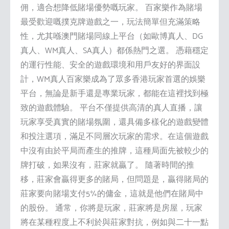
佣，適合想降低賭場優勢嘅玩家。 百家樂作為賭場
最受歡迎嘅撲克牌遊戲之一，玩法簡單但充滿策略
性，尤其喺澳門賭場同線上平台（如歐博真人、DG
真人、WM真人、SA真人）都係熱門之選。 憑藉穩定
的運行性能、安全的遊戲環境和用戶友好的界面設
計，WM真人百家樂成為了眾多香港玩家首選的娛樂
平台，無論是新手還是專業玩家，都能在這裡找到極
致的遊戲體驗。 平台不僅提供高清的真人直播，讓
玩家享受真實的賭場氛圍，還具備多樣化的遊戲變體
和投注選項，滿足不同層次玩家的需求。在這個遊戲
中沒有由於平局而產生的推牌，這種局面先被較少的
牌打破，如果沒有，莊家就贏了。 隨著時間的推
移，莊家會贏得更多的賭局，但問題是，贏得賭局的
莊家要向賭場支付5%的傭金，這就是他們在賭局中
的股份。 通常，你將是玩家，莊家將是房屋，玩家
將在某種程度上不利於與莊家對抗，例如與二十一點