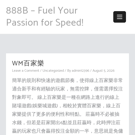
Skip
888B – Fuel Your
to
content
Passion for Speed!
WM百家樂
Leave a Comment
/
Uncategorized
/ By
admin12396
/
August 5, 2026
簡單的規則和快速的遊戲節奏，使得線上百家樂非常
適合新手和有經驗的玩家，無需控牌，僅需選擇投注
對象即可。 線上百家樂是一種在網路上進行的線上
賭場遊戲(娛樂城遊戲)，相較於實體百家樂，線上百
家樂提供了更多的便利性和特點。 莊贏時不必被抽
水錢，但若是莊家開出6點並且莊贏時，此時押注莊
贏的玩家也只會贏得投注金額的一半，意思就是免傭