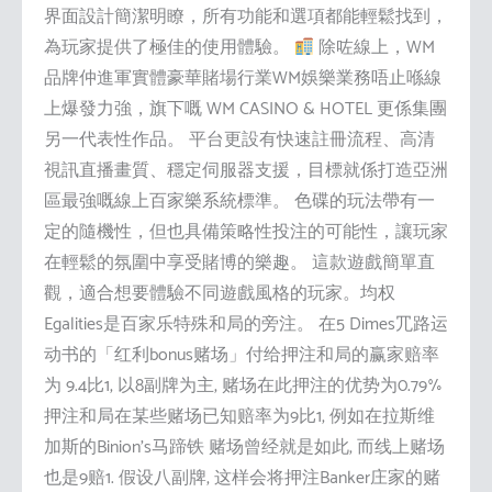
界面設計簡潔明瞭，所有功能和選項都能輕鬆找到，
為玩家提供了極佳的使用體驗​。
除咗線上，WM
品牌仲進軍實體豪華賭場行業WM娛樂業務唔止喺線
上爆發力強，旗下嘅 WM CASINO & HOTEL 更係集團
另一代表性作品。 平台更設有快速註冊流程、高清
視訊直播畫質、穩定伺服器支援，目標就係打造亞洲
區最強嘅線上百家樂系統標準。 色碟的玩法帶有一
定的隨機性，但也具備策略性投注的可能性，讓玩家
在輕鬆的氛圍中享受賭博的樂趣​。 這款遊戲簡單直
觀，適合想要體驗不同遊戲風格的玩家。均权
Egalities是百家乐特殊和局的旁注。 在5 Dimes⺴路运
动书的「红利bonus赌场」付给押注和局的赢家赔率
为 9.4⽐1, 以8副牌为主, 赌场在此押注的优势为0.79%
押注和局在某些赌场已知赔率为9⽐1, 例如在拉斯维
加斯的Binion’s⻢蹄铁 赌场曾经就是如此, ⽽线上赌场
也是9赔1. 假设⼋副牌, 这样会将押注Banker庄家的赌