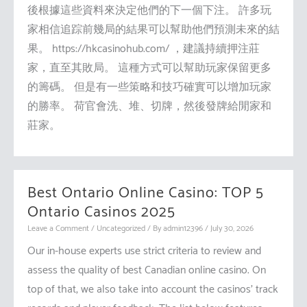
後根據這些資料來決定他們的下一個下注。 許多玩
家相信追踪前幾局的結果可以幫助他們預測未來的結
果。 https://hkcasinohub.com/ ，建議持續押注莊
家，直至其敗局。 這種方式可以幫助玩家保留更多
的籌碼。 但是有一些策略和技巧確實可以增加玩家
的勝率。 荷官會洗、堆、切牌，然後發牌給閒家和
莊家。
Best Ontario Online Casino: TOP 5
Ontario Casinos 2025
Leave a Comment
/
Uncategorized
/ By
admin12396
/
July 30, 2026
Our in-house experts use strict criteria to review and
assess the quality of best Canadian online casino. On
top of that, we also take into account the casinos’ track