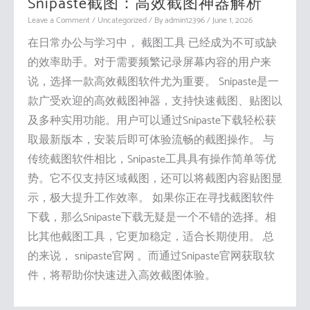
Snipaste截图：高效截图神器解析
Malaysia
Leave a Comment
/
Uncategorized
/ By
admin12396
/
June 1, 2026
Mobile
在日常办公与学习中， 截图工具 已经成为不可或缺
Slot
的效率助手。对于需要频繁记录屏幕内容的用户来
Casino
说，选择一款高效截图软件尤为重要。 Snipaste是一
款广受欢迎的高效截图神器，支持快速截图、贴图以
及多种实用功能。用户可以通过Snipaste下载轻松获
取最新版本，安装后即可体验流畅的截图操作。 与
传统截图软件相比，Snipaste工具具有操作简单等优
势。它不仅支持区域截图，还可以将截图内容贴图显
示，极大提升工作效率。 如果你正在寻找截图软件
下载，那么Snipaste下载无疑是一个不错的选择。相
比其他截图工具，它更加稳定，适合长期使用。 总
的来说， snipaste官网 。而通过Snipaste官网获取软
件，将帮助你快速进入高效截图体验。