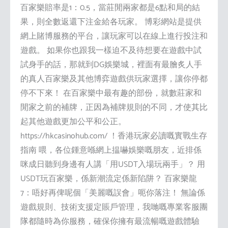
百家樂賠率是1：0.5，當莊閒兩家都是6點和局的結
果，則全數返還下注金給各玩家。 博彩網站是提供
網上賭博服務的平台，讓玩家可以在線上進行投注和
遊戲。 如果你也跟我一樣迫不及待想要在遊戲中試
試身手的話，那就到DG娛樂城，裡面有最膾炙人手
的真人百家樂及其他博弈遊戲供玩家選擇，讓你停都
停不下來！ 在百家樂中最有趣的部份，就數莊家和
閒家之前的補牌，正因為補牌規則的不同，才使其比
起其他遊戲更加公平和公正。
https://hkcasinohub.com/ ！香港玩家必讀嘅實戰生存
指南 喂，各位鍾意喺網上揾嚇娛樂嘅朋友，近排係
咪成日聽到身邊有人講「用USDT入場玩兩手」？ 用
USDT玩百家樂，係新潮流定係新陷阱？ 百家樂龍
7：唔好再俾呢個「美麗嘅誤會」呃你落注！ 無論係
遊戲規則、技術支援定賬戶管理，我哋嘅專業客服團
隊都隨時為你服務，確保你擁有最流暢嘅遊戲體驗