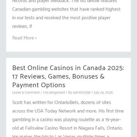
records and player feedback. The list below features
Canadian gambling websites that have ranked highest
in our tests and received the most positive player
reviews. If
Best
Read More »
Ontario
Online
Casino:
Best Online Casinos in Canada 2025:
TOP
17 Reviews, Games, Bonuses &
5
Payment Options
Ontario
Leave a Comment
/
Uncategorized
/ By
admin12396
/
July 24, 2026
Casinos
Scott has written for OntarioBets, dozens of sites
2025
across the USA Today Network and more. His first time
gambling in a casino was playing roulette as a 19-year-
old at Fallsview Casino Resort in Niagara Falls, Ontario.
He makes the trip to Las Vegas multiple times a