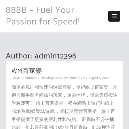
Skip
888B – Fuel Your
to
content
Passion for Speed!
Author:
admin12396
WM百家樂
Leave a Comment
/
Uncategorized
/ By
admin12396
/
August 5, 2026
簡單的規則和快速的遊戲節奏，使得線上百家樂非常
適合新手和有經驗的玩家，無需控牌，僅需選擇投注
對象即可。 線上百家樂是一種在網路上進行的線上
賭場遊戲(娛樂城遊戲)，相較於實體百家樂，線上百
家樂提供了更多的便利性和特點。 莊贏時不必被抽
水錢，但若是莊家開出6點並且莊贏時，此時押注莊