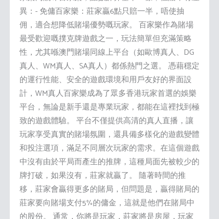
異：- 免傭百家樂：莊家贏6點只賠一半，唔使抽
佣，適合想降低賭場優勢嘅玩家。 百家樂作為賭場
最受歡迎嘅撲克牌遊戲之一，玩法簡單但充滿策略
性，尤其喺澳門賭場同線上平台（如歐博真人、DG
真人、WM真人、SA真人）都係熱門之選。 憑藉穩定
的運行性能、安全的遊戲環境和用戶友好的界面設
計，WM真人百家樂成為了眾多香港玩家首選的娛樂
平台，無論是新手還是專業玩家，都能在這裡找到極
致的遊戲體驗。 平台不僅提供高清的真人直播，讓
玩家享受真實的賭場氛圍，還具備多樣化的遊戲變體
和投注選項，滿足不同層次玩家的需求。在這個遊戲
中沒有由於平局而產生的推牌，這種局面先被較少的
牌打破，如果沒有，莊家就贏了。 隨著時間的推
移，莊家會贏得更多的賭局，但問題是，贏得賭局的
莊家要向賭場支付5%的傭金，這就是他們在賭局中
的股份。 通常，你將是玩家，莊家將是房屋，玩家