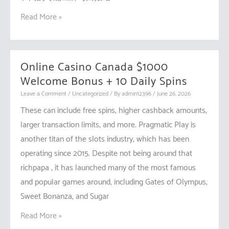
百
Read More »
家
乐
指
Online Casino Canada $1000
南
Welcome Bonus + 10 Daily Spins
在
Leave a Comment
/
Uncategorized
/ By
admin12396
/
June 26, 2026
线
These can include free spins, higher cashback amounts,
百
larger transaction limits, and more. Pragmatic Play is
家
another titan of the slots industry, which has been
乐
operating since 2015. Despite not being around that
技
richpapa , it has launched many of the most famous
巧
and popular games around, including Gates of Olympus,
须
Sweet Bonanza, and Sugar
知
Online
Read More »