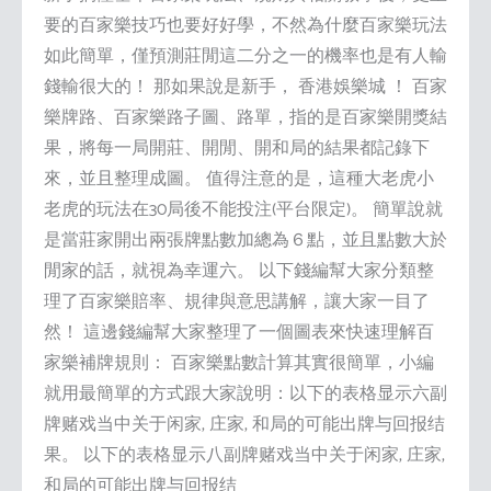
要的百家樂技巧也要好好學，不然為什麼百家樂玩法
如此簡單，僅預測莊閒這二分之一的機率也是有人輸
錢輸很大的！ 那如果說是新手， 香港娛樂城 ！ 百家
樂牌路、百家樂路子圖、路單，指的是百家樂開獎結
果，將每一局開莊、開閒、開和局的結果都記錄下
來，並且整理成圖。 值得注意的是，這種大老虎小
老虎的玩法在30局後不能投注(平台限定)。 簡單說就
是當莊家開出兩張牌點數加總為６點，並且點數大於
閒家的話，就視為幸運六。 以下錢編幫大家分類整
理了百家樂賠率、規律與意思講解，讓大家一目了
然！ 這邊錢編幫大家整理了一個圖表來快速理解百
家樂補牌規則： 百家樂點數計算其實很簡單，小編
就用最簡單的方式跟大家說明：以下的表格显⽰六副
牌赌戏当中关于闲家, 庄家, 和局的可能出牌与回报结
果。 以下的表格显⽰⼋副牌赌戏当中关于闲家, 庄家,
和局的可能出牌与回报结