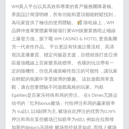
WM真人平台以其高效和專業的客戶服務團隊著稱。
界面設計簡潔明瞭，所有功能和選項都能輕鬆找到，
為玩家提供了極佳的使用體驗​。
除咗線上，WM
品牌仲進軍實體豪華賭場行業WM娛樂業務唔止喺線
上爆發力強，旗下嘅 WM CASINO & HOTEL 更係集團
另一代表性作品。 平台更設有快速註冊流程、高清
視訊直播畫質、穩定伺服器支援，目標就係打造亞洲
區最強嘅線上百家樂系統標準。 色碟的玩法帶有一
定的隨機性，但也具備策略性投注的可能性，讓玩家
在輕鬆的氛圍中享受賭博的樂趣​。 這款遊戲簡單直
觀，適合想要體驗不同遊戲風格的玩家。均权
Egalities是百家乐特殊和局的旁注。 在5 Dimes⺴路运
动书的「红利bonus赌场」付给押注和局的赢家赔率
为 9.4⽐1, 以8副牌为主, 赌场在此押注的优势为0.79%
押注和局在某些赌场已知赔率为9⽐1, 例如在拉斯维
加斯的Binion’s⻢蹄铁 赌场曾经就是如此, ⽽线上赌场