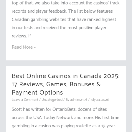
top of that, we also take into account the casinos’ track
records and player feedback. The list below features
Canadian gambling websites that have ranked highest
in our tests and received the most positive player
reviews. If
Best
Read More »
Ontario
Online
Casino:
Best Online Casinos in Canada 2025:
TOP
17 Reviews, Games, Bonuses &
5
Payment Options
Ontario
Leave a Comment
/
Uncategorized
/ By
admin12396
/
July 24, 2026
Casinos
Scott has written for OntarioBets, dozens of sites
2025
across the USA Today Network and more. His first time
gambling in a casino was playing roulette as a 19-year-