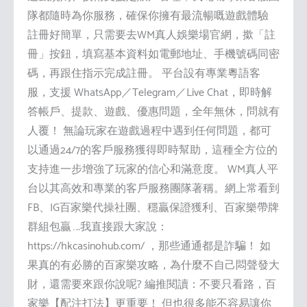
隊都隨時為你服務，確保你擁有最流暢嘅遊戲體驗
註冊好簡單，只需要去WM真人娛樂場官網，撳「註
冊」按鈕，填寫基本資料如電郵地址、手機號碼同密
碼，再跟住指示完成註冊。 平台設有專業粵語客
服，支援 WhatsApp／Telegram／Live Chat，即時解
答帳戶、提款、遊戲、優惠問題，全年無休，問就有
人覆！ 無論玩家在遊戲過程中遇到任何問題，都可
以通過24/7的客戶服務獲得即時幫助，這種全方位的
支持進一步增強了玩家的信心和滿意度​。 WM真人平
台以其高效和專業的客戶服務團隊著稱。網上常看到
FB、IG百家樂代操社團、穩贏保證獲利、百家樂帶牌
群組包贏…..我直接跟大家說：
https://hkcasinohub.com/ ，那些通通都是詐騙！ 如
果真的有必勝的百家樂攻略，為什麼不自己悶聲發大
財，還需要來跟你說呢? 編推閱讀：不要只看路，百
家樂【配注打法】更重要！ 但也很多能不容易讓你