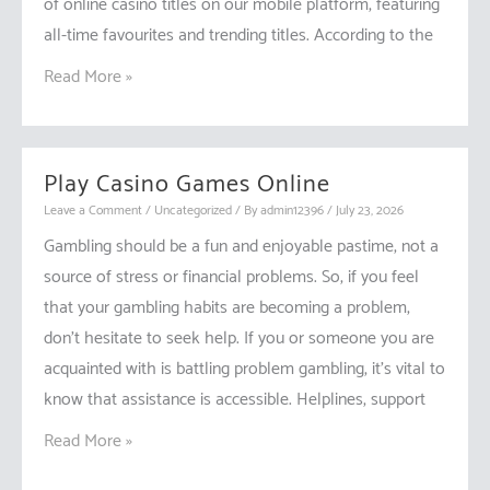
of online casino titles on our mobile platform, featuring
all-time favourites and trending titles. According to the
Online
Read More »
Casinos
Malaysia
Most
Play Casino Games Online
Trusted
Leave a Comment
/
Uncategorized
/ By
admin12396
/
July 23, 2026
Online
Gambling should be a fun and enjoyable pastime, not a
Casino
source of stress or financial problems. So, if you feel
Reviews:
that your gambling habits are becoming a problem,
Which
don’t hesitate to seek help. If you or someone you are
are
acquainted with is battling problem gambling, it’s vital to
the
know that assistance is accessible. Helplines, support
best
Play
Read More »
in
Casino
Malaysia