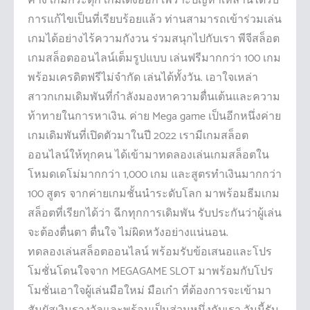
ค้าง เกมกระตุก เกมเด้งออก เพราะปัญหาเหล่านี้ได้รับ
การแก้ไขเป็นที่เรียบร้อยแล้ว ท่านสามารถเข้าร่วมเล่น
เกมได้อย่างไร้ความกังวน ร่วมสนุกไปกับเรา พีจีสล็อต
เกมสล็อตออนไลน์เต็มรูปแบบ เล่นฟรีมากกว่า 100 เกม
พร้อมเครดิตฟรีไม่จำกัด เล่นได้ทั้งวัน. เอาใจเหล่า
สาวกเกมเดิมพันที่กำลังมองหาความตื่นเต้นและความ
ท้าทายในการหาเงิน. ค่าย Mega game เป็นอีกหนึ่งค่าย
เกมเดิมพันที่เปิดตัวมาในปี 2022 เรามีเกมสล็อต
ออนไลน์ให้ทุกคน ได้เข้ามาทดลองเล่นเกมสล็อตใน
โหมดเดโม่มากกว่า 1,000 เกม และสูตรทำเงินมากกว่า
100 สูตร จากค่ายเกมชั้นนำระดับโลก มาพร้อมธีมเกม
สล็อตที่เรียกได้ว่า ฉีกทุกการเดิมพัน รับประกันว่าผู้เล่น
จะต้องตื่นตา ตื่นใจ ไม่ผิดหวังอย่างแน่นอน.
ทดลองเล่นสล็อตออนไลน์ พร้อมรับข้อเสนอและโปร
โมชั่นโดนใจจาก MEGAGAME SLOT มาพร้อมกับโปร
โมชั่นเอาใจผู้เล่นมือใหม่ มือเก๋า ที่ต้องการจะเข้ามา