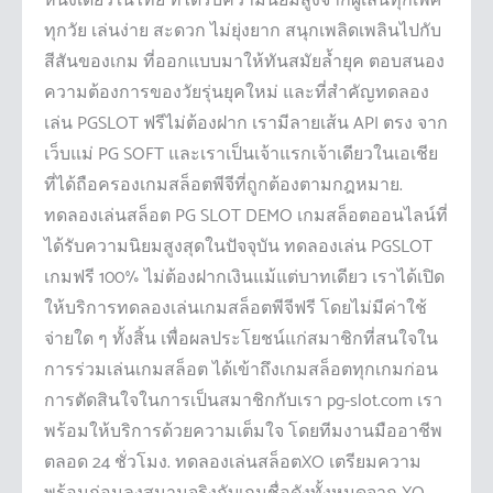
หนึ่งเดียวในไทย ที่ได้รับความนิยมสูงจากผู้เล่นทุกเพศ
ทุกวัย เล่นง่าย สะดวก ไม่ยุ่งยาก สนุกเพลิดเพลินไปกับ
สีสันของเกม ที่ออกแบบมาให้ทันสมัยล้ำยุค ตอบสนอง
ความต้องการของวัยรุ่นยุคใหม่ และที่สำคัญทดลอง
เล่น PGSLOT ฟรีไม่ต้องฝาก เรามีลายเส้น API ตรง จาก
เว็บแม่ PG SOFT และเราเป็นเจ้าแรกเจ้าเดียวในเอเชีย
ที่ได้ถือครองเกมสล็อตพีจีที่ถูกต้องตามกฎหมาย.
ทดลองเล่นสล็อต PG SLOT DEMO เกมสล็อตออนไลน์ที่
ได้รับความนิยมสูงสุดในปัจจุบัน ทดลองเล่น PGSLOT
เกมฟรี 100% ไม่ต้องฝากเงินแม้แต่บาทเดียว เราได้เปิด
ให้บริการทดลองเล่นเกมสล็อตพีจีฟรี โดยไม่มีค่าใช้
จ่ายใด ๆ ทั้งสิ้น เพื่อผลประโยชน์แก่สมาชิกที่สนใจใน
การร่วมเล่นเกมสล็อต ได้เข้าถึงเกมสล็อตทุกเกมก่อน
การตัดสินใจในการเป็นสมาชิกกับเรา pg-slot.com เรา
พร้อมให้บริการด้วยความเต็มใจ โดยทีมงานมืออาชีพ
ตลอด 24 ชั่วโมง. ทดลองเล่นสล็อตXO เตรียมความ