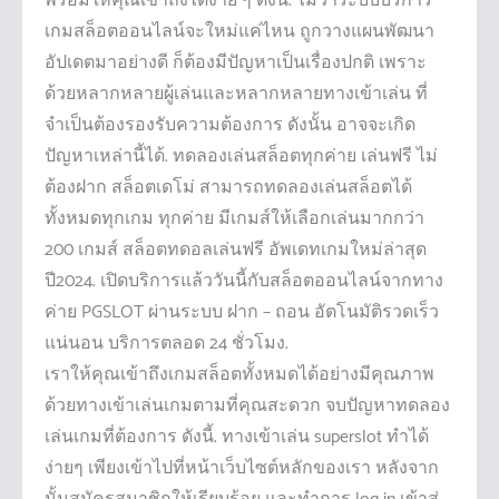
พร้อมให้คุณเข้าถึงได้ง่าย ๆ ดังนี้. ไม่ว่าระบบบริการ
เกมสล็อตออนไลน์จะใหม่แค่ไหน ถูกวางแผนพัฒนา
อัปเดตมาอย่างดี ก็ต้องมีปัญหาเป็นเรื่องปกติ เพราะ
ด้วยหลากหลายผู้เล่นและหลากหลายทางเข้าเล่น ที่
จำเป็นต้องรองรับความต้องการ ดังนั้น อาจจะเกิด
ปัญหาเหล่านี้ได้. ทดลองเล่นสล็อตทุกค่าย เล่นฟรี ไม่
ต้องฝาก สล็อตเดโม่ สามารถทดลองเล่นสล็อตได้
ทั้งหมดทุกเกม ทุกค่าย มีเกมส์ให้เลือกเล่นมากกว่า
200 เกมส์ สล็อตทดอลเล่นฟรี อัพเดทเกมใหม่ล่าสุด
ปี2024. เปิดบริการแล้ววันนี้กับสล็อตออนไลน์จากทาง
ค่าย PGSLOT ผ่านระบบ ฝาก – ถอน อัตโนมัติรวดเร็ว
แน่นอน บริการตลอด 24 ชั่วโมง.
เราให้คุณเข้าถึงเกมสล็อตทั้งหมดได้อย่างมีคุณภาพ
ด้วยทางเข้าเล่นเกมตามที่คุณสะดวก จบปัญหาทดลอง
เล่นเกมที่ต้องการ ดังนี้. ทางเข้าเล่น superslot ทำได้
ง่ายๆ เพียงเข้าไปที่หน้าเว็บไซต์หลักของเรา หลังจาก