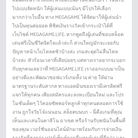
สัมผัสเงินรางวัลและพร้อมเป็นส่วนหนึ่งกับเรา วันนี้รับ
ไปแบบจัดหนัก ให้ผู้เล่นแบบเน้นๆ มีโปรให้เลือก
มากกว่าเว็บอื่น ทาง MEGAGAME ได้จัดมาให้ผู้เล่นนำ
ไปเป็นทุนต่อยอด พิชิตเงินรางวัลเข้ากระเป๋าได้ที่
เว็บไซต์ MEGAGAME.LIFE. หากพูดถึงผู้เล่นที่ชอบสล็อต
เล่นฟรีเป็นชีวิตจิตใจแล้วล่ะก็ ส่วนใหญ่มักจะเจอกับ
ปัญหาหน้าเว็บโหลดช้าบ้างล่ะ เกมสะดุดไม่ลื่นไหล
บ้างล่ะ หัวร้อนเวลาที่เสียบ่อยๆ แต่ทางเราอยากจะบอก
กับทุกคนเลยว่าที่ MEGAGAME.LIFE เราออกแบบมาเป็น
อย่างดีและพัฒนาซอฟแวร์เกมท้ัง 14 ค่าย ให้ผ่าน
มาตรฐานระดับสากล ทางแอดมินของเรามีเครดิตฟรี
แจกให้ทุกคน เพียงสมัครและลงทะเบียนใหม่ และโปร
โมชั่นเด็ดๆ ไว้คอยซัพพอร์ทลูกค้าทุกคนตลอดการใช้
งาน ถูกใจวัยโจ๋แน่นอน. สล็อตบนบก – นี่คือเกมที่คุณ
เห็นและเล่นในคาสิโน อาเขต หรือร้านรับพนันในพื้นที่
ของคุณ เวอร์ชันออนไลน์มักมาพร้อมกับการจ่ายเงิน