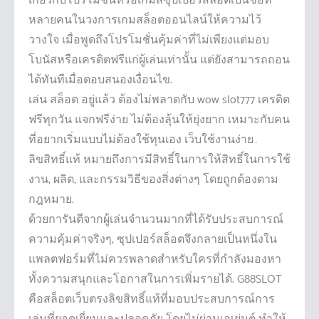
เกี่ยวกับโปรโมชั่นหรือเกมส์ซุปเปอร์สล็อตเป็นชื่อที่
หลายคนในวงการเกมสล็อตออนไลน์ให้ความไว้
วางใจ เมื่อพูดถึงโปรโมชั่นคุ้มค่าที่ไม่เพียงแต่มอบ
โบนัสหรือเครดิตฟรีแก่ผู้เล่นเท่านั้น แต่ยังสามารถถอน
ได้ทันทีเมื่อตอบสนองเงื่อนไข.
เล่น สล็อต อยู่แล้ว ต้องไม่พลาดกับ wow slot777 เครดิต
ฟรีทุกวัน แจกฟรีง่าย ไม่ต้องลุ้นให้ยุ่งยาก เหมาะกับคน
ที่อยากเริ่มแบบไม่ต้องใช้ทุนเอง เว็บใช้งานง่าย…
ลิขสิทธิ์แท้ หมายถึงการมีสิทธิ์ในการให้สิทธิ์ในการใช้
งาน, ผลิต, และกรรมวิธีของสิ่งต่างๆ โดยถูกต้องตาม
กฎหมาย.
ด้วยการันตีจากผู้เล่นจำนวนมากที่ได้รับประสบการณ์
ความคุ้มค่าจริงๆ, ซุปเปอร์สล็อตจึงกลายเป็นหนึ่งใน
แพลตฟอร์มที่ไม่ควรพลาดสำหรับใครที่กำลังมองหา
ทั้งความสนุกและโอกาสในการเพิ่มรายได้. G88SLOT
คือสล็อตเว็บตรงลิขสิทธิ์แท้ที่มอบประสบการณ์การ