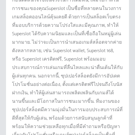
ก่อนตัดสินใจใช้เงินจริงในการเดิมพัน, เพิ่มโอกาสใน
การชนะของคุณSuperslot เป็นชื่อที่หลายคนในวงการ
เกมสล็อตออนไลน์คุ้นเคยดี ด้วยการเป็นสล็อตเว็บตรง
ที่มอบบริการด้วยความโปร่งใสและมีคุณภาพ, ทำให้
Superslot ได้รับความนิยมและเป็นที่เชื่อถือในหมู่ผู้เล่น
มากมาย. ไม่ว่าจะเป็นการนำเสนอเกมส์สล็อตจากค่าย
ดังหลากหลาย, เช่น Superslot wallet, Superslot 168,
หรือ Superslot เครดิตฟรี, Superslot พร้อมมอบ
ประสบการณ์การเล่นเกมที่ลื่นไหลและน่าตื่นเต้นให้กับ
ผู้เล่นทุกคน. นอกจากนี้, ซุปเปอร์สล็อตยังมีการอัปเดต
โปรโมชั่นอย่างต่อเนื่อง, ตั้งแต่เครดิตฟรีไปจนถึงโบนัส
ฝากเงิน, ทำให้ผู้เล่นสามารถเพลิดเพลินกับเกมส์ได้
นานขึ้นและมีโอกาสในการชนะมากขึ้น. ทีมงานของ
ซุปเปอร์สล็อตมีความมุ่งมั่นในการมอบประสบการณ์ที่
ดีที่สุดให้กับผู้เล่น, พร้อมด้วยการสนับสนุนลูกค้าที่
พร้อมให้ความช่วยเหลือทุกเมื่อที่มีคำถามหรือปัญหา