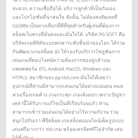
ไม่ว่าจะเป็นเกมที่หลากหลาย, ระบบการฝากถอนที่
สะดวก, ความเชื่อถือได้, บริการลูกค้าที่เป็นกันเอง,
และโปรโมชั่นที่น่าสนใจ. ดังนั้น, ไม่ต้องสงสัยเลยที่
G2G889 เป็นทางเลือกที่ดีที่สุดสำหรับผู้เล่นที่ต้องการ
สล็อตเว็บตรงที่มั่นคงและมั่นใจได้. บริษัท PG SOFT คือ
บริษัทเกมดิจิทัลแบบพกพาระดับชั้นนำของโลก ได้ร่วม
กันพัฒนาเกมสล็อต 3D ให้รองรับบริการโซลูชันการ
เล่นเกมที่ตอบโจทย์ความต้องการของลูกค้าบน
แพลตฟอร์ม iOS, Android, MacOS, Windows และ
HTML5. สมาชิกของ pg-slot.com มั่นใจได้เลยว่า
อุปกรณ์ที่ท่านมีสามารถเล่นเกมได้อย่างแน่นอน หมด
ห่วงเรื่องเกมค้าง เกมกระตุก เกมเด้งออก เพราะปัญหา
เหล่านี้ได้รับการแก้ไขเป็นที่เรียบร้อยแล้ว ท่าน
สามารถเข้าร่วมเล่นเกมได้อย่างไร้ความกังวน ร่วม
สนุกไปกับเรา พีจีสล็อต เกมสล็อตออนไลน์เต็มรูปแบบ
เล่นฟรีมากกว่า 100 เกม พร้อมเครดิตฟรีไม่จำกัด เล่น