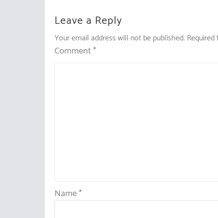
Leave a Reply
Your email address will not be published.
Required 
Comment
*
Name
*