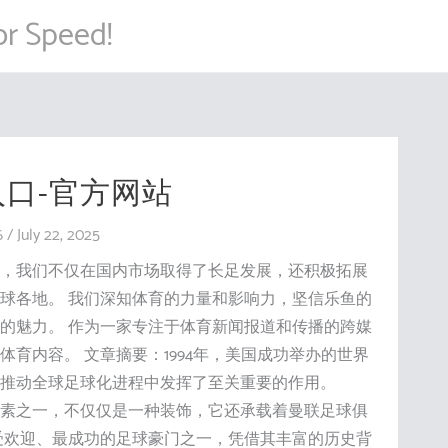
or Speed!
入口-官方网站
6
/
July 22, 2025
，我们不仅在国内市场取得了长足发展，还积极拓展
球各地。 我们深知体育的力量和影响力，坚信乐鱼的
的魅力。 作为一家专注于体育新闻报道和传播的跨媒
育内容。 文章摘要：1994年，美国成功举办的世界
推动全球足球化进程中发挥了至关重要的作用。
素之一，不仅仅是一种装饰，它还承载着曼联足球俱
受欢迎、最成功的足球豪门之一，凭借其丰富的历史背