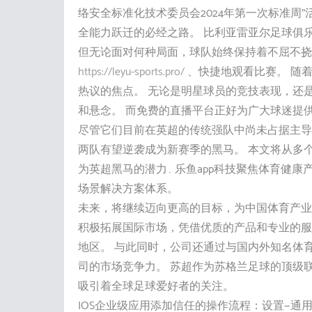
络安全标准化技术委员会2024年第一次标准周
全能力跃迁的必经之路。 比利亚雷亚尔足球俱
但无论面对何种局面，球队始终保持着不屈不挠
https://leyu-sports.pro/
、快捷地观看比赛。 随
热议的焦点。 无论是明星球员的竞技表现，还
和悬念。 而免费的直播平台正好为广大球迷提
尽管它们目前在英超的传统强队中尚未占据主导
两队有望逆袭成为新赛季的黑马。 本文将从多
为英超黑马的潜力… 乐鱼app科技聚焦体育健
场景解决方案体系。
未来，将继续迈向更高的目标，为中国体育产业
积极拓展国际市场，凭借优质的产品和专业的服
地区。 与此同时，公司还通过与国内外知名体
司的市场竞争力。 苏超作为苏格兰足球的顶级
吸引着全球足球爱好者的关注。
IOS企业级应用添加信任的操作流程：设置—通用