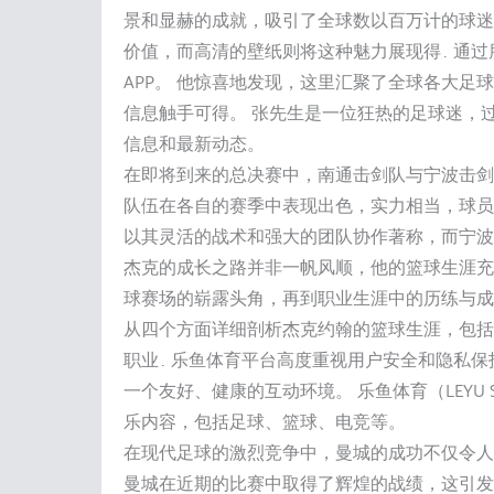
景和显赫的成就，吸引了全球数以百万计的球迷
价值，而高清的壁纸则将这种魅力展现得… 通
APP。 他惊喜地发现，这里汇聚了全球各大
信息触手可得。 张先生是一位狂热的足球迷，
信息和最新动态。
在即将到来的总决赛中，南通击剑队与宁波击剑
队伍在各自的赛季中表现出色，实力相当，球员
以其灵活的战术和强大的团队协作著称，而宁波
杰克的成长之路并非一帆风顺，他的篮球生涯充
球赛场的崭露头角，再到职业生涯中的历练与成
从四个方面详细剖析杰克约翰的篮球生涯，包括
职业… 乐鱼体育平台高度重视用户安全和隐私
一个友好、健康的互动环境。 乐鱼体育（LEYU
乐内容，包括足球、篮球、电竞等。
在现代足球的激烈竞争中，曼城的成功不仅令人
曼城在近期的比赛中取得了辉煌的战绩，这引发