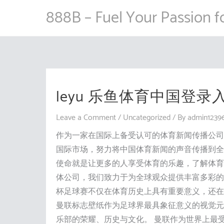
Skip
888B – Fuel Your Passion f
to
content
leyu 乐鱼体育中国登录
Leave a Comment
/
Uncategorized
/ By
admin1239
作为一家在国际上备受认可的体育新闻传播公司
国际市场，努力将中国体育新闻的声音传播到全
使命就是让更多的人享受体育的乐趣，了解体育
体公司，我们致力于为全球观众提供丰富多彩的体
杯足球赛不仅在体育历史上具有重要意义，还在
曼联标志壁纸作为足球界最具象征意义的视觉元
乐部的荣耀、历史与文化。 曼联作为世界上最